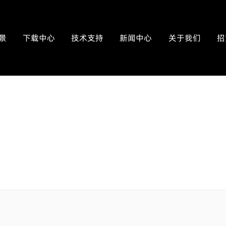
景
下载中心
技术支持
新闻中心
关于我们
招