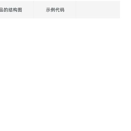
品的结构图
示例代码