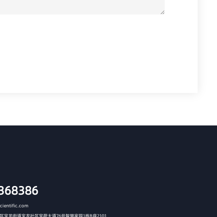
368386
entific.com
宝龙街道宝龙社区宝荷大道76号智慧家园1栋B座2101