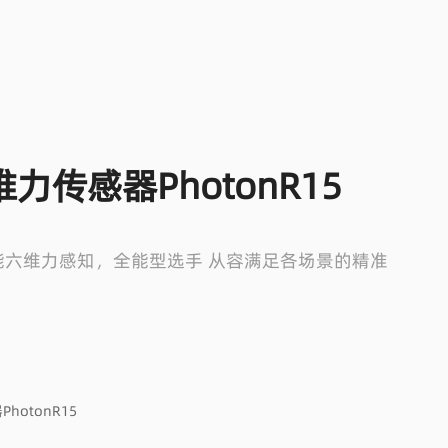
力传感器PhotonR15
能六维力感知，全能型选手 从容满足各场景的精准
otonR15