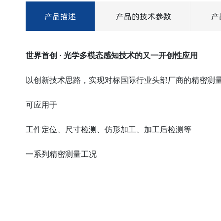
产品描述
产品的技术参数
产
世界首创 · 光学多模态感知技术的
又一开创性应用
以创新技术思路，实现对标国际行业头部厂商的精密测
可应用于
工件定位、尺寸检测、仿形加工、加工后检测等
一系列精密测量工况