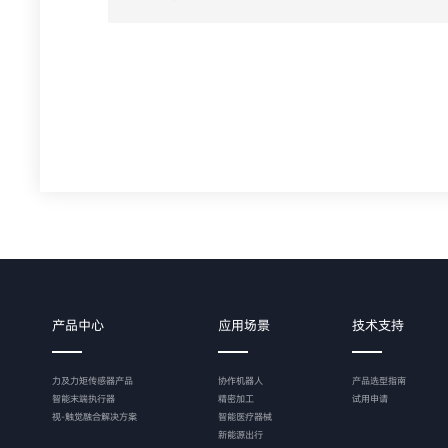
产品中心
应用场景
技术支持
力及力矩传感器产品
协作机器人
产品选型指南
智能末端执行器
精密加工
试用申请
视-触觉融合解决方案
智能医疗器械
新能源出行