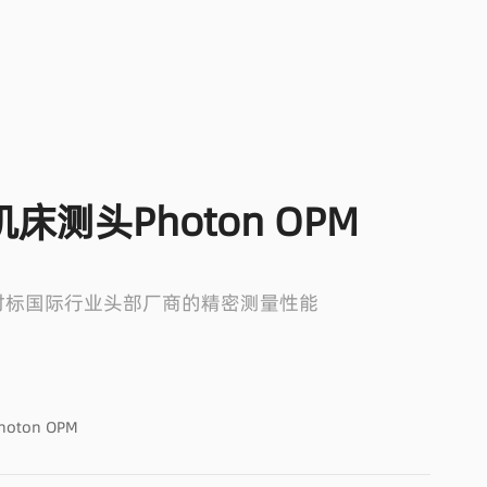
测头Photon OPM
对标国际行业头部厂商的精密测量性能
ton OPM