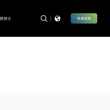
贤纳士
申请试用