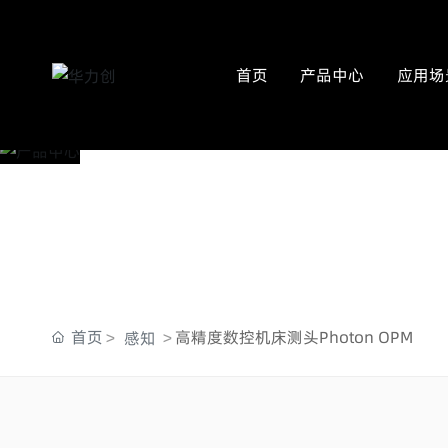
首页
产品中心
应用场
首页
高精度数控机床测头Photon OPM
感知